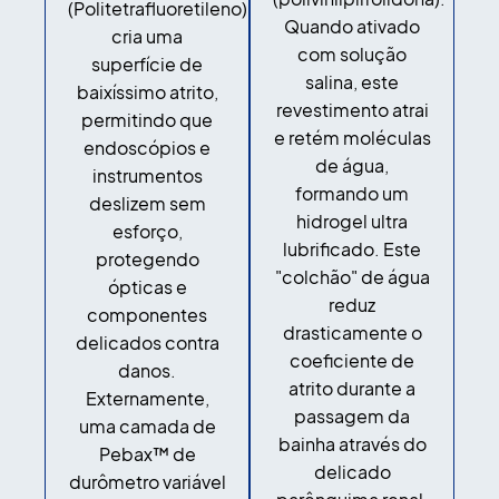
(Politetrafluoretileno)
Quando ativado
cria uma
com solução
superfície de
salina, este
baixíssimo atrito,
revestimento atrai
permitindo que
e retém moléculas
endoscópios e
de água,
instrumentos
formando um
deslizem sem
hidrogel ultra
esforço,
lubrificado. Este
protegendo
"colchão" de água
ópticas e
reduz
componentes
drasticamente o
delicados contra
coeficiente de
danos.
atrito durante a
Externamente,
passagem da
uma camada de
bainha através do
Pebax™ de
delicado
durômetro variável