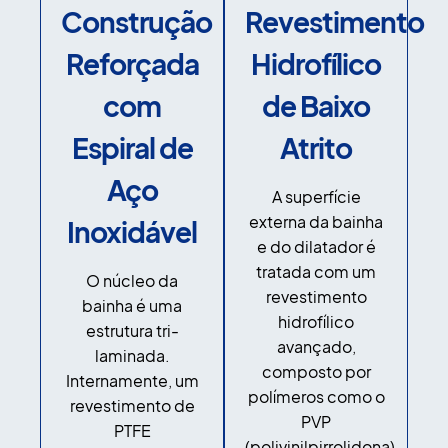
Construção
Revestimento
Reforçada
Hidrofílico
com
de Baixo
Espiral de
Atrito
Aço
A superfície
externa da bainha
Inoxidável
e do dilatador é
tratada com um
O núcleo da
revestimento
bainha é uma
hidrofílico
estrutura tri-
avançado,
laminada.
composto por
Internamente, um
polímeros como o
revestimento de
PVP
PTFE
(polivinilpirrolidona).