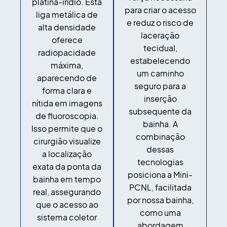
platina-irídio. Esta
para criar o acesso
liga metálica de
e reduz o risco de
alta densidade
laceração
oferece
tecidual,
radiopacidade
estabelecendo
máxima,
um caminho
aparecendo de
seguro para a
forma clara e
inserção
nítida em imagens
subsequente da
de fluoroscopia.
bainha. A
Isso permite que o
combinação
cirurgião visualize
dessas
a localização
tecnologias
exata da ponta da
posiciona a Mini-
bainha em tempo
PCNL, facilitada
real, assegurando
por nossa bainha,
que o acesso ao
como uma
sistema coletor
abordagem