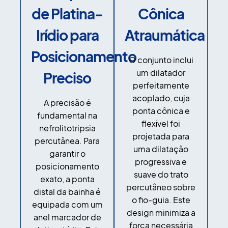
de Platina-
Cônica
Irídio para
Atraumática
Posicionamento
O conjunto inclui
um dilatador
Preciso
perfeitamente
acoplado, cuja
A precisão é
ponta cônica e
fundamental na
flexível foi
nefrolitotripsia
projetada para
percutânea. Para
uma dilatação
garantir o
progressiva e
posicionamento
suave do trato
exato, a ponta
percutâneo sobre
distal da bainha é
o fio-guia. Este
equipada com um
design minimiza a
anel marcador de
força necessária