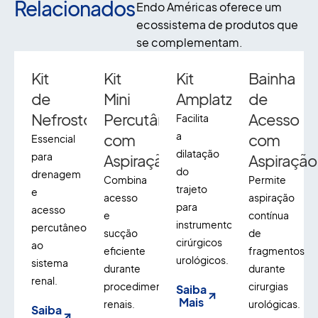
Relacionados
Endo Américas oferece um
ecossistema de produtos que
se complementam.
Kit
Kit
Kit
Bainha
de
Mini
Amplatz
de
Nefrostomia
Percutânea
Acesso
Facilita
a
com
com
Essencial
dilatação
para
Aspiração
Aspiração
do
drenagem
Combina
Permite
trajeto
e
acesso
aspiração
para
acesso
e
contínua
instrumentos
percutâneo
sucção
de
cirúrgicos
ao
eficiente
fragmentos
urológicos.
sistema
durante
durante
renal.
procedimentos
cirurgias
Saiba
Mais
renais.
urológicas.
Saiba