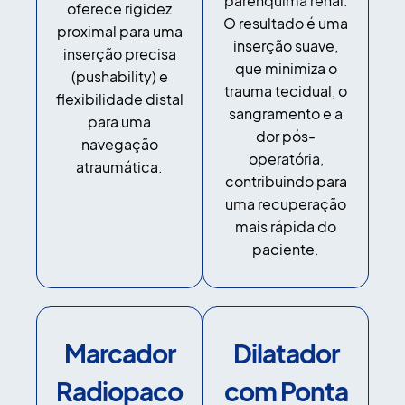
parênquima renal.
oferece rigidez
O resultado é uma
proximal para uma
inserção suave,
inserção precisa
que minimiza o
(pushability) e
trauma tecidual, o
flexibilidade distal
sangramento e a
para uma
dor pós-
navegação
operatória,
atraumática.
contribuindo para
uma recuperação
mais rápida do
paciente.
Marcador
Dilatador
Radiopaco
com Ponta