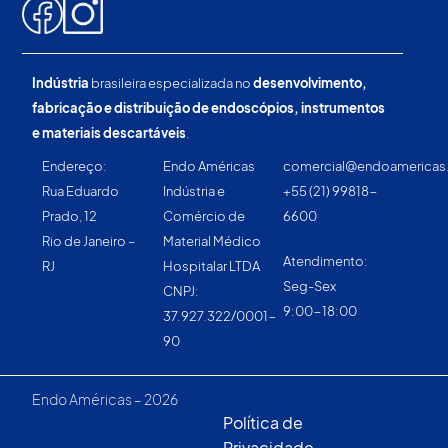
Indústria
brasileira especializada no
desenvolvimento,
fabricação e distribuição de endoscópios, instrumentos
e materiais descartáveis
.
Endereço:
Endo Américas
comercial@endoamerica
Rua Eduardo
Indústria e
+55 (21) 99818-
Prado, 12
Comércio de
6600
Rio de Janeiro –
Material Médico
Atendimento:
RJ
Hospitalar LTDA
Seg-Sex
CNPJ:
9:00-18:00
37.927.322/0001-
90
Endo Américas – 2026
Política de
Privacidade