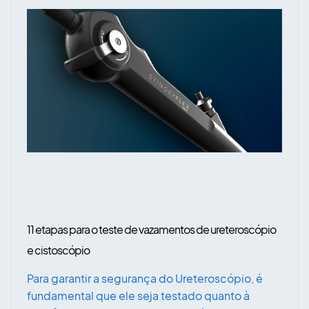
11 etapas para o teste de vazamentos de ureteroscópio
e cistoscópio
Para garantir a segurança do Ureteroscópio, é
fundamental que ele seja testado quanto à