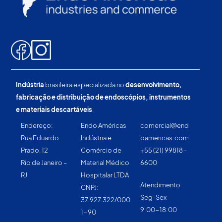
Indústria
brasileira especializada no
desenvolvimento,
fabricação e distribuição de endoscópios, instrumentos
e materiais descartáveis
.
Endereço:
Endo Américas
comercial@end
Rua Eduardo
Indústria e
oamericas.com
Prado, 12
Comércio de
+55 (21) 99818-
Rio de Janeiro –
Material Médico
6600
RJ
Hospitalar LTDA
Atendimento:
CNPJ:
Seg-Sex
37.927.322/000
9:00-18:00
1-90