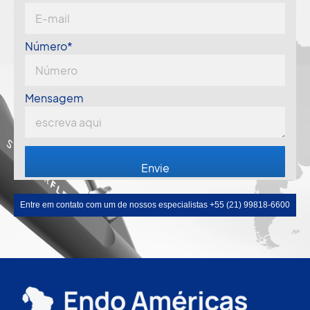
Número*
Mensagem
Entre em contato com um de nossos especialistas +55 (21) 99818-6600